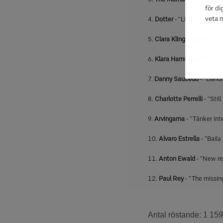
för di
veta 
4.
Dotter
- ”Little tot” – 
5.
Clara Klingenström
- ”B
6.
Klara Hammarström
- ”
7.
Danny Saucedo
- ”Dand
8.
Charlotte Perrelli
- ”Stil
9.
Arvingarna
- ”Tänker int
10.
Alvaro Estrella
- ”Baila
11.
Anton Ewald
- ”New re
12.
Paul Rey
- ”The missin
Antal röstande: 1 15