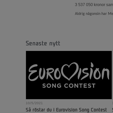
3 537 050 kronor saml
Aldrig någonsin har Mel
Senaste nytt
10/5/2021
Så röstar du i Eurovision Song Contest