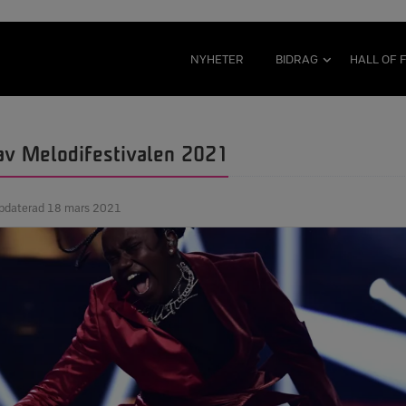
NYHETER
BIDRAG
HALL OF 
av Melodifestivalen 2021
ppdaterad 18 mars 2021