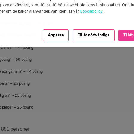
g som användare, samt för att förbättra webbplatsens funktionalitet. Om du 
mer om de kakor vi använder, vänligen läs vår
Cookiepolicy
.
105 poäng
ehöver inte dig idag” – 91 poäng
Anpassa
Tillåt nödvändiga
Tillåt 
Beat of Broken Hearts” – 79 poäng
i Dansa” – 74 poäng
l young” – 60 poäng
e alls gå hem” – 44 poäng
 baila” – 26 poäng
ligion” –25 poäng
g piece” – 25 poäng
9 881 personer