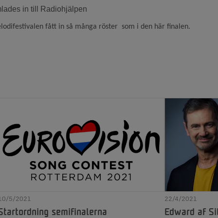
ades in till Radiohjälpen
odifestivalen fått in så många röster som i den här finalen.
10/5/2021
22/4/2021
Startordning semifinalerna
Edward af Si