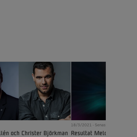
18/3/2021 - Senast uppdaterad 17 
llén och Christer Björkman
Resultat Melodifestivale