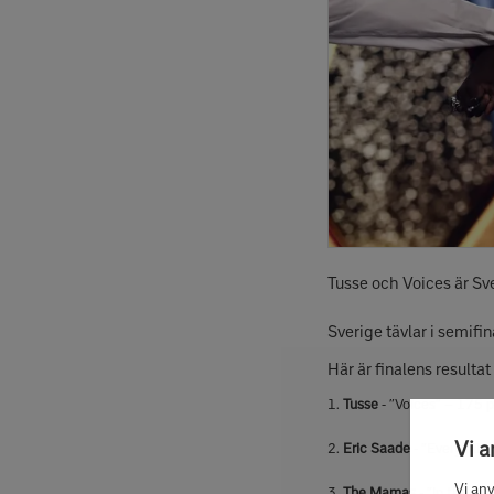
Tusse och Voices är Sve
Sverige tävlar i semifi
Här är finalens resultat
1.
Tusse
- ”Voices” – 175 
Vi 
2.
Eric Saade
- ”Every Min
Vi an
3.
The Mamas
- ”In the mi