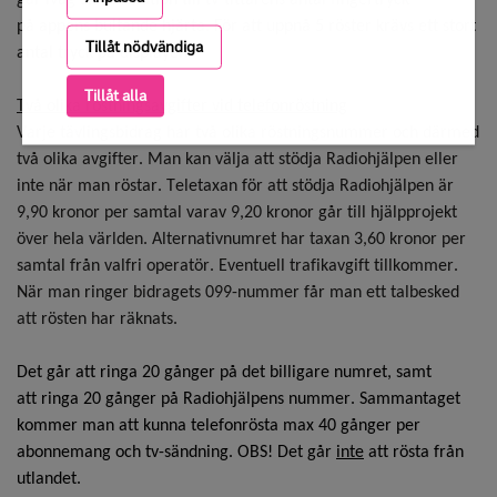
går iväg står i relation till tv-tittarens antal fingertryck
på
appens
bultande hjärta. För att uppnå 5 röster krävs ett stort
Tillåt nödvändiga
antal tryck på displayen.
Tillåt alla
Två olika röstningsavgifter vid telefonröstning
Varje tävlingsbidrag har två olika röstningsnummer och därmed
två olika avgifter. Man kan välja att stödja Radiohjälpen eller
inte när man röstar. Teletaxan för att stödja Radiohjälpen är
9,90 kronor per samtal varav 9,20 kronor går till hjälpprojekt
över hela världen. Alternativnumret har taxan 3,60 kronor per
samtal från valfri operatör. Eventuell trafikavgift tillkommer.
När man ringer bidragets 099-nummer får man ett talbesked
att rösten har räknats.
Det går att ringa 20 gånger på det billigare numret, samt
att ringa 20 gånger på Radiohjälpens nummer. Sammantaget
kommer man att kunna telefonrösta max 40 gånger per
abonnemang och tv-sändning.
OBS!
Det går
inte
att rösta från
utlandet
.