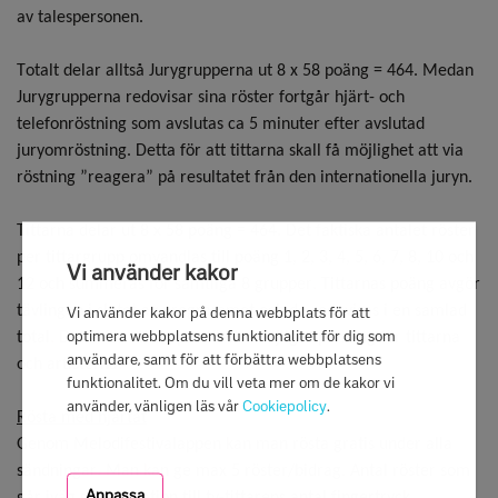
av talespersonen.
Totalt delar alltså Jurygrupperna ut 8 x 58 poäng = 464. Medan
Jurygrupperna redovisar sina röster fortgår hjärt- och
telefonröstning som avslutas ca 5 minuter efter avslutad
juryomröstning. Detta för att
tittarna
skall få möjlighet att via
röstning ”reagera” på resultatet från den internationella juryn.
Tittarna delar ut 8 x 58 poäng = 464. Det faktiska antalet röster
per tittargrupp omvandlas till poäng 1, 2, 3, 4, 5, 6, 7, 8, 10 och
Vi använder kakor
12 och summeras för samtliga 8 grupper. Tittarnas poäng avgör
tävlingen i slutet av programmet och de redovisas i en samlad
Vi använder kakor på denna webbplats för att
optimera webbplatsens funktionalitet för dig som
total. Detta för att skapa största möjliga spänning för tittarna
användare, samt för att förbättra webbplatsens
och artisterna.
funktionalitet. Om du vill veta mer om de kakor vi
använder, vänligen läs vår
Cookiepolicy
.
Rösta med hjärtat
Genom
Melodifestivalappen
kan man rösta gratis under alla
sändningar. Man kan ge max 5 röster/bidrag. Antal röster som
Anpassa