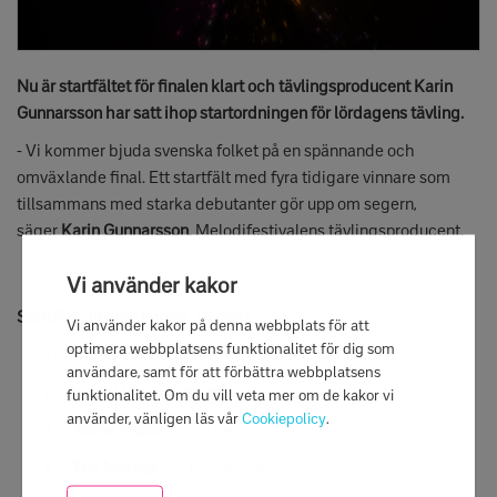
Nu är startfältet för finalen klart och tävlingsproducent Karin
Gunnarsson har satt ihop startordningen för lördagens tävling.
- Vi kommer bjuda svenska folket på en spännande och
omväxlande final. Ett startfält med fyra tidigare vinnare som
tillsammans med starka debutanter gör upp om segern,
säger
Karin Gunnarsson
, Melodifestivalens tävlingsproducent.
Vi använder kakor
Startfält i finalen lördag 13 mars
Vi använder kakor på denna webbplats för att
optimera webbplatsens funktionalitet för dig som
1.
Danny Saucedo
- Dandi dansa
användare, samt för att förbättra webbplatsens
2.
Klara Hammarström
- Beat Of Broken Hearts
funktionalitet. Om du vill veta mer om de kakor vi
använder, vänligen läs vår
Cookiepolicy
.
3.
Anton Ewald
- New Religion
4.
The Mamas
- In The Middle