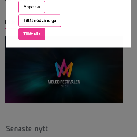
och Storbritannien.
Anpassa
Tillåt nödvändiga
Bilder
Tillåt alla
Senaste nytt