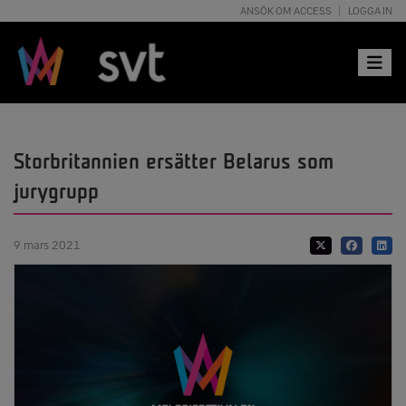
ANSÖK OM ACCESS
LOGGA IN
Toggle 
Storbritannien ersätter Belarus som
jurygrupp
9 mars 2021